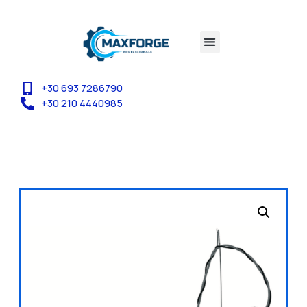
+30 693 7286790
+30 210 4440985