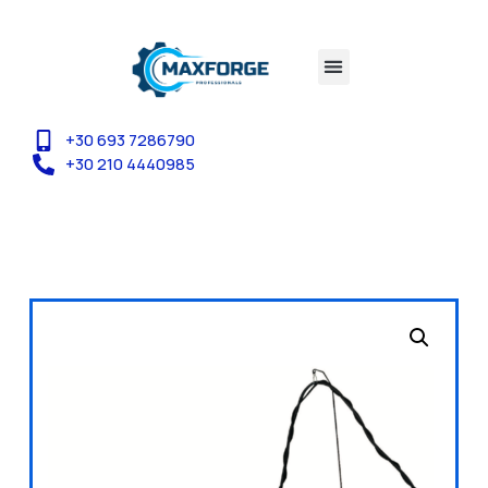
+30 693 7286790
+30 210 4440985