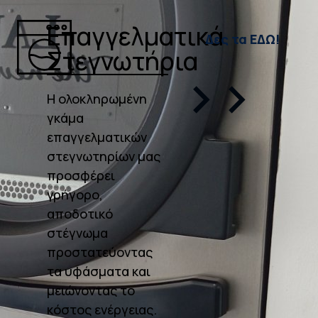
Επαγγελματικά
Δες τα ΕΔΩ!
Στεγνωτήρια
>>
Η ολοκληρωμένη
γκάμα
επαγγελματικών
στεγνωτηρίων μας
προσφέρει
γρήγορο,
αποδοτικό
στέγνωμα
προστατεύοντας
τα υφάσματα και
μειώνοντας το
κόστος ενέργειας.