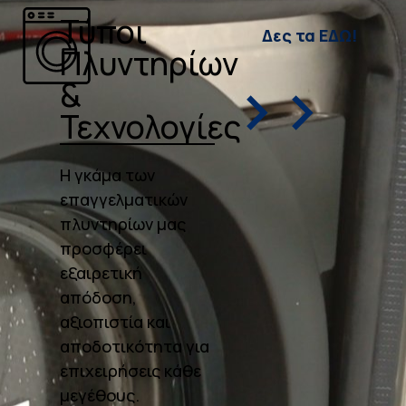
Τύποι
Δες τα ΕΔΩ!
Πλυντηρίων
>>
&
Τεχνολογίες
Η γκάμα των
επαγγελματικών
πλυντηρίων μας
προσφέρει
εξαιρετική
απόδοση,
αξιοπιστία και
αποδοτικότητα για
επιχειρήσεις κάθε
μεγέθους.