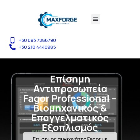
+30 693 7286790
+30 210 4440985
Επίσημη
Αντιπροσωπεία
Fagor Professional –
Βιομηχανικός &
Επαγγελματικός
Εξοπλισμός
Επίσημος συνεργάτης Fagor με