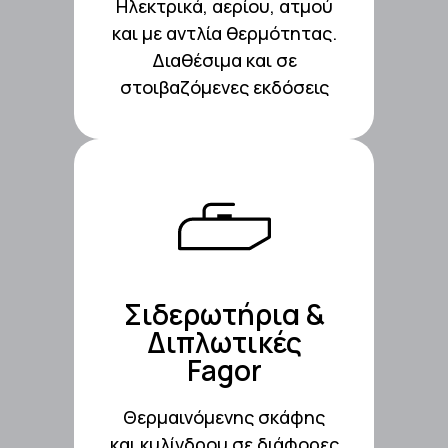
Ηλεκτρικά, αερίου, ατμού
Επαγγελματικά
και με αντλία θερμότητας.
Διαθέσιμα και σε
στοιβαζόμενες εκδόσεις
Δείτε τα ΕΔΩ!
Σιδερωτήρια &
Διπλωτικές
Fagor
Fagor
Θερμαινόμενης σκάφης
Διπλωτικές
και κυλίνδρου σε διάφορες