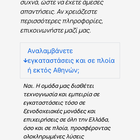
συχνά, ώστε να έχετε άμεσες
elit. Ut
elit
απαντήσεις. Αν χρειάζεστε
tellus,
luctus
περισσότερες πληροφορίες,
nec
επικοινωνήστε μαζί μας.
ullamcorper
mattis,
pulvinar
dapibus
Αναλαμβάνετε
leo.
εγκαταστάσεις και σε πλοία
ή εκτός Αθηνών;
Click
Here
Ναι. Η ομάδα μας διαθέτει
τεχνογνωσία και εμπειρία σε
εγκαταστάσεις τόσο σε
ξενοδοχειακές μονάδες και
επιχειρήσεις σε όλη την Ελλάδα,
όσο και σε πλοία, προσφέροντας
ολοκληρωμένες λύσεις