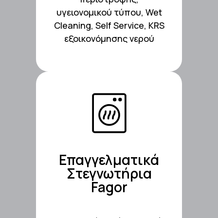
Επαγγελματικά
υγειονομικού τύπου, Wet
Cleaning, Self Service, KRS
εξοικονόμησης νερού
Δείτε τα ΕΔΩ!
Επαγγελματικά
Στεγνωτήρια
Fagor
Fagor
Στεγνωτήρια