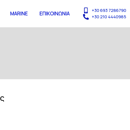
+30 693 7286790
MARINE
ΕΠΙΚΟΙΝΩΝΙΑ
+30 210 4440985
ας