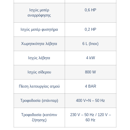
Ισχύς μοτέρ
0,6 HP
αναρρόφησης
Ισχύς μοτέρ φυσητήρα
0,2 HP
Χωρητικότητα λέβητα
6 L (Inox)
Ισχύς λέβητα
4 kW
Ισχύς σίδερου
800 W
Πίεση λειτουργίας ατμού
4 BAR
Τροφοδοσία (στάνταρ)
400 V+N – 50 Hz
Τροφοδοσία (κατόπιν
230 V – 50 Hz / 120 V –
ζήτησης)
60 Hz