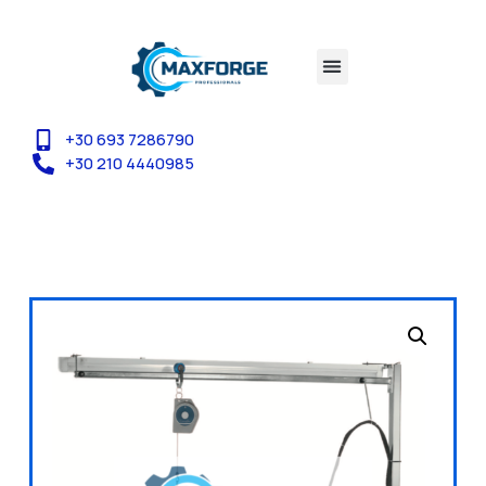
+30 693 7286790
+30 210 4440985