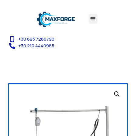
+30 693 7286790
+30 210 4440985