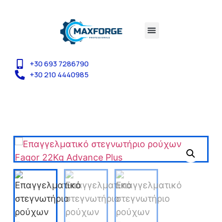
+30 693 7286790
+30 210 4440985