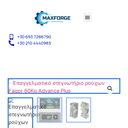
+30 693 7286790
+30 210 4440985