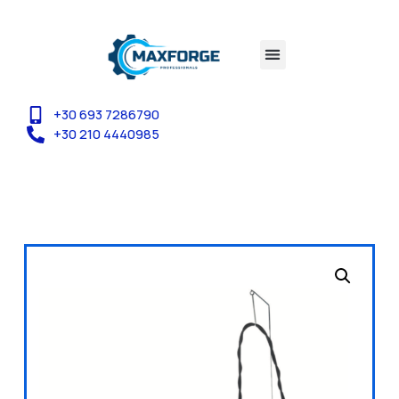
+30 693 7286790
+30 210 4440985