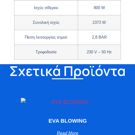
Ισχύς σίδερου
800 W
Συνολική ισχύς
2373 W
Πίεση λειτουργίας ατμού
2,8 BAR
Τροφοδοσία
230 V – 50 Hz
Σχετικά Προϊόντα
EVA BLOWING
Read More