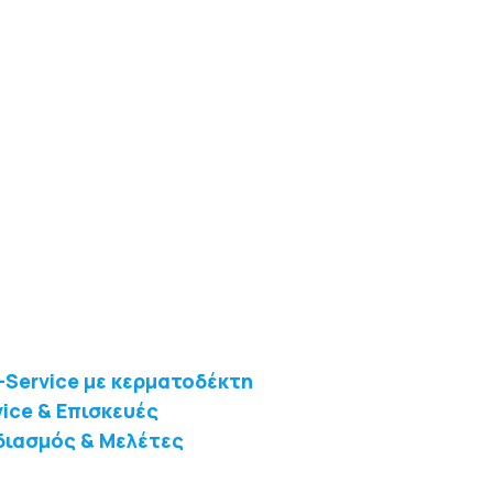
f-Service με κερματοδέκτη
vice & Επισκευές
διασμός & Μελέτες