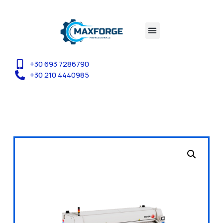
+30 693 7286790
+30 210 4440985