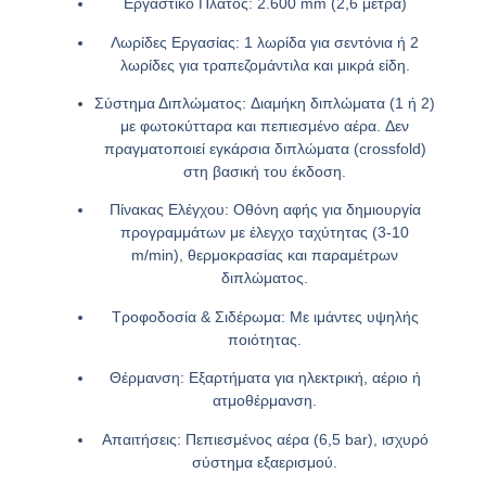
Εργαστικό Πλάτος:
2.600 mm (2,6 μέτρα)
Λωρίδες Εργασίας:
1 λωρίδα για σεντόνια ή 2
λωρίδες για τραπεζομάντιλα και μικρά είδη.
Σύστημα Διπλώματος:
Διαμήκη διπλώματα
(1 ή 2)
με φωτοκύτταρα και πεπιεσμένο αέρα.
Δεν
πραγματοποιεί εγκάρσια διπλώματα
(crossfold)
στη βασική του έκδοση.
Πίνακας Ελέγχου:
Οθόνη αφής για δημιουργία
προγραμμάτων με έλεγχο ταχύτητας (3-10
m/min), θερμοκρασίας και παραμέτρων
διπλώματος.
Τροφοδοσία & Σιδέρωμα:
Με ιμάντες υψηλής
ποιότητας.
Θέρμανση:
Εξαρτήματα για ηλεκτρική, αέριο ή
ατμοθέρμανση.
Απαιτήσεις:
Πεπιεσμένος αέρα (6,5 bar), ισχυρό
σύστημα εξαερισμού.