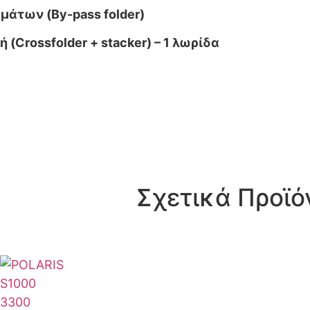
άτων (By-pass folder)
Crossfolder + stacker) – 1 λωρίδα
Σχετικά Προϊό