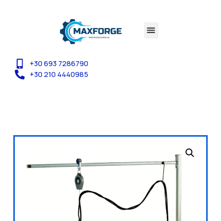
+30 693 7286790
+30 210 4440985