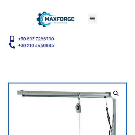
+30 693 7286790
+30 210 4440985