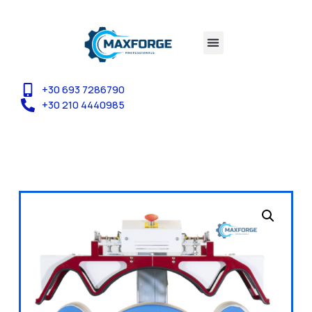
+30 693 7286790
+30 210 4440985