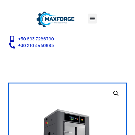
+30 693 7286790
+30 210 4440985