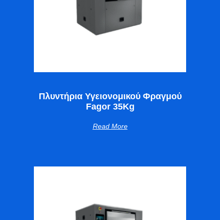
Πλυντήρια Υγειονομικού Φραγμού
Fagor 35Kg
Read More