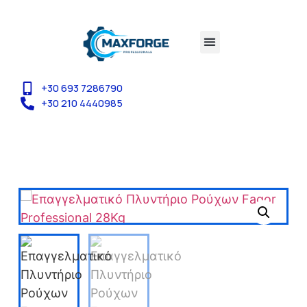
+30 693 7286790
+30 210 4440985