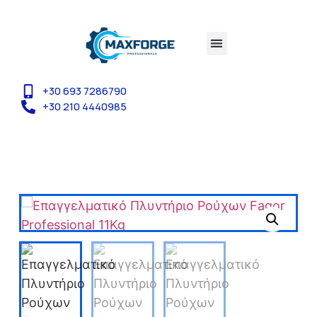
+30 693 7286790
+30 210 4440985